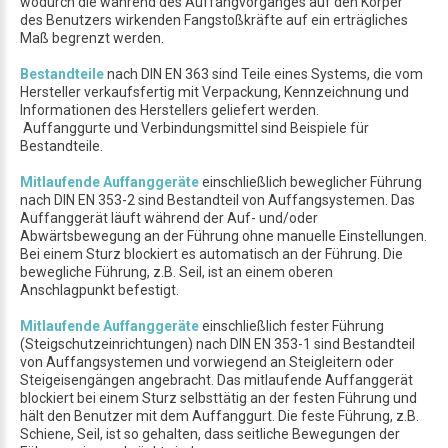
wodurch die während des Auffangvorganges auf den Körper
des Benutzers wirkenden Fangstoßkräfte auf ein erträgliches
Maß begrenzt werden.
Bestandteile
nach DIN EN 363 sind Teile eines Systems, die vom
Hersteller verkaufsfertig mit Verpackung, Kennzeichnung und
Informationen des Herstellers geliefert werden.
Auffanggurte und Verbindungsmittel sind Beispiele für
Bestandteile.
Mitlaufende Auffanggeräte
einschließlich beweglicher Führung
nach DIN EN 353-2 sind Bestandteil von Auffangsystemen. Das
Auffanggerät läuft während der Auf- und/oder
Abwärtsbewegung an der Führung ohne manuelle Einstellungen.
Bei einem Sturz blockiert es automatisch an der Führung. Die
bewegliche Führung, z.B. Seil, ist an einem oberen
Anschlagpunkt befestigt.
Mitlaufende Auffanggeräte
einschließlich fester Führung
(Steigschutzeinrichtungen) nach DIN EN 353-1 sind Bestandteil
von Auffangsystemen und vorwiegend an Steigleitern oder
Steigeisengängen angebracht. Das mitlaufende Auffanggerät
blockiert bei einem Sturz selbsttätig an der festen Führung und
hält den Benutzer mit dem Auffanggurt. Die feste Führung, z.B.
Schiene, Seil, ist so gehalten, dass seitliche Bewegungen der